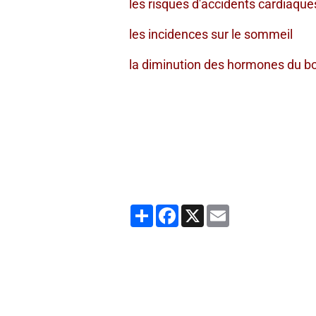
les risques d'accidents cardiaque
les incidences sur le sommeil
la diminution des hormones du b
Partager
Facebook
X
Email