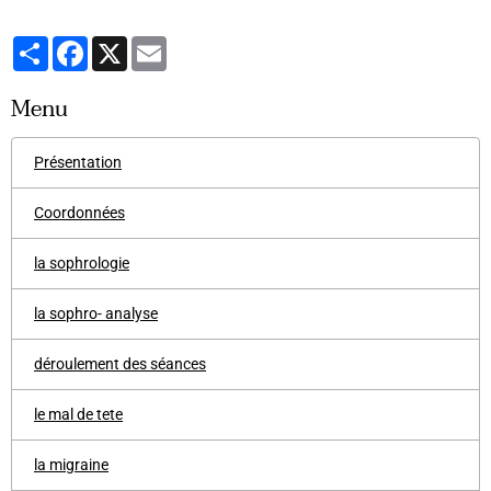
Partager
Facebook
X
Email
Menu
Présentation
Coordonnées
la sophrologie
la sophro- analyse
déroulement des séances
le mal de tete
la migraine